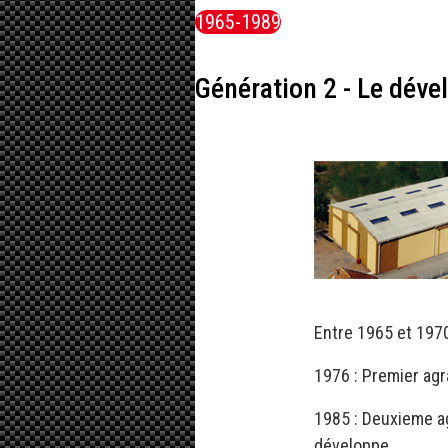
1965-1989
Génération 2 - Le déve
Entre 1965 et 197
1976 : Premier agr
1985 : Deuxieme ag
développe.